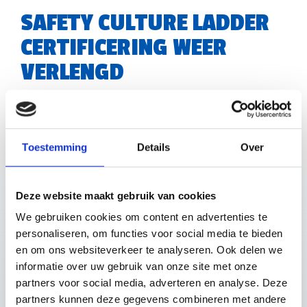
SAFETY CULTURE LADDER
CERTIFICERING WEER
VERLENGD
Weer 3 jaar gecertificeerd op Safety Culture Ladder
Trede 3!
Toestemming
Details
Over
Goed nieuws: onze
certificering voor Trede 3 van de
Safety Culture Ladder
is opnieuw verlengd voor
drie
Deze website maakt gebruik van cookies
jaar
!
We gebruiken cookies om content en advertenties te
personaliseren, om functies voor social media te bieden
en om ons websiteverkeer te analyseren. Ook delen we
Deze certificering toont aan dat we veiligheid belangrijk
informatie over uw gebruik van onze site met onze
vinden en dat we er ook echt naar handelen. Het laat
partners voor social media, adverteren en analyse. Deze
partners kunnen deze gegevens combineren met andere
zien dat we samen werken aan een open en bewuste