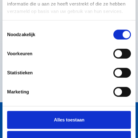
informatie die u aan ze heeft verstrekt of die ze hebben
veiligheidscultuur, waarin we risico’s serieus nemen en
verzameld op basis van uw gebruik van hun services.
continu willen verbeteren.
Toestemmingsselectie
Noodzakelijk
Dank aan iedereen die hieraan bijdraagt — collega's,
partners en klanten. Samen zorgen we ervoor dat veilig
Voorkeuren
werken de standaard is en blijft!
Statistieken
TERUG NAAR NIEUWSOVERZICHT
Marketing
Alles toestaan