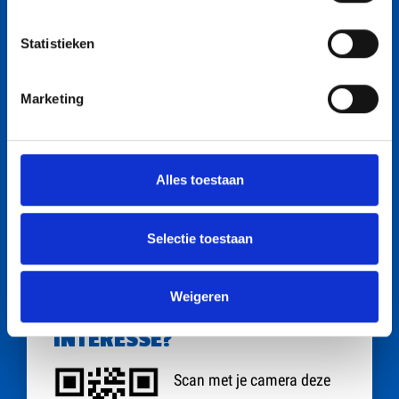
Groen, Grond en Infra.
De mogelijkheid om je vakkennis verder uit te
Statistieken
breiden door middel van bijscholing en
trainingen.
Marketing
Werken binnen een professioneel team, waar
vakbekwaamheid hoog in het vaandel staat.
Een prettige werkomgeving met een focus op
Alles toestaan
teamwork en samenwerking.
Selectie toestaan
Acquisitie n.a.v. deze vacature is niet gewenst
Weigeren
INTERESSE?
Scan met je camera deze