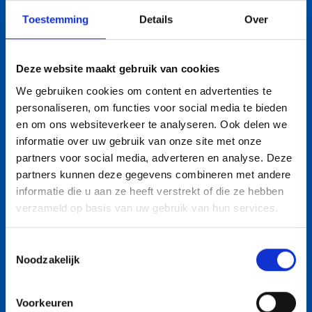
kleine onderhoudswerkzaamheden aan de
Toestemming
Details
Over
machine uitvoeren.
Veiligheidsbewustzijn en het vermogen om altijd
Deze website maakt gebruik van cookies
volgens de geldende veiligheidseisen te werken.
We gebruiken cookies om content en advertenties te
Je werkt nauwkeurig en efficiënt, zonder
personaliseren, om functies voor social media te bieden
concessies te doen aan de kwaliteit.
en om ons websiteverkeer te analyseren. Ook delen we
Je hebt een professionele werkhouding en kunt
informatie over uw gebruik van onze site met onze
goed samenwerken in een team.
partners voor social media, adverteren en analyse. Deze
partners kunnen deze gegevens combineren met andere
informatie die u aan ze heeft verstrekt of die ze hebben
verzameld op basis van uw gebruik van hun services.
DIT BIEDEN WIJ
Toestemmingsselectie
Een uitdagende en afwisselende functie binnen
Noodzakelijk
een professioneel en toonaangevend bedrijf.
Uitstekende arbeidsvoorwaarden volgens de CAO
Voorkeuren