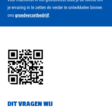
je ervaring in te zetten én verder te ontwikkelen binnen
ons
grondverzetbedrijf
.
DIT VRAGEN WIJ