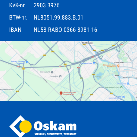
KvK-nr.
2903 3976
BTW-nr.
NL8051.99.883.B.01
IBAN
NL58 RABO 0366 8981 16
OPENINGSTIJDEN KANTOOR
Maandag t/m vrijdag: 07.00 - 17.00 uur
Zaterdag en zondag gesloten