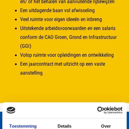
en/ of het behalen van aanvullende rijbewijzen
Een uitdagende baan vol afwisseling
Veel ruimte voor eigen ideeën en inbreng
Uitstekende arbeidsvoorwaarden en een salaris
conform de CAO Groen, Grond en Infrastructuur
(GGI)
Volop ruimte voor opleidingen en ontwikkeling
Een jaarcontract met uitzicht op een vaste
aanstelling
SOLLICITEER DIRECT OP DEZE
Toestemming
Details
Over