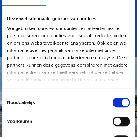
VACATURE
Voor deze functie is een shovelmachinist gevraagd
Deze website maakt gebruik van cookies
met ervaring of de motivatie om het vak te leren. Stuur
We gebruiken cookies om content en advertenties te
een whatsapp via de QR-code of
bel direct
bij
personaliseren, om functies voor social media te bieden
interesse in deze vacature. Bij ons
grondverzetbedrijf
en om ons websiteverkeer te analyseren. Ook delen we
informatie over uw gebruik van onze site met onze
kom je terecht in een professioneel team, werkt met
partners voor social media, adverteren en analyse. Deze
modern en betrouwbaar materieel en levert een
partners kunnen deze gegevens combineren met andere
zichtbare bijdrage aan projecten.
informatie die u aan ze heeft verstrekt of die ze hebben
verzameld op basis van uw gebruik van hun services.
E-MAIL ONS : INFO@OSKAMBV.NL
Toestemmingsselectie
Noodzakelijk
Voorkeuren